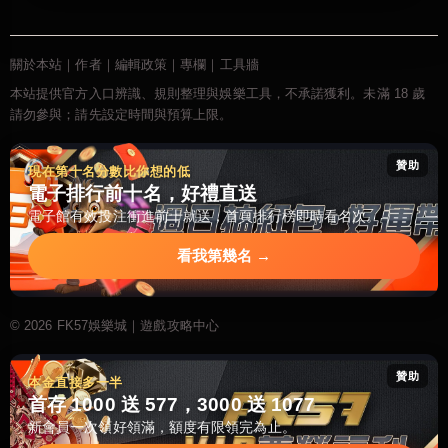
關於本站
｜
作者
｜
編輯政策
｜
專欄
｜
工具牆
本站提供官方入口辨識、規則整理與娛樂工具，不承諾獲利。未滿 18 歲
請勿參與；請先設定時間與預算上限。
贊助
現在第十名分數比你想的低
電子排行前十名，好禮直送
電子館有效投注衝進前十就送，首頁排行榜即時看名次。
看我第幾名 →
© 2026 FK57娛樂城｜遊戲攻略中心
贊助
本金直接多一半
首存 1000 送 577，3000 送 1077
新會員一次領好領滿，額度有限領完為止。