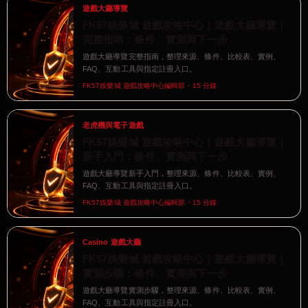
遊戲大廳導覽
FK57娛樂城 遊戲攻略中心｜遊戲大廳導覽｜
完整指南：條件、實測與下一步
遊戲大廳導覽完整指南，整理來源、條件、比較表、實例、
FAQ、互動工具與指定註冊入口。
FK57娛樂城 遊戲攻略中心編輯部・15 分鐘
老虎機與電子遊戲
FK57娛樂城 遊戲攻略中心｜遊戲大廳導覽｜
新手入門：條件、實測與下一步
遊戲大廳導覽新手入門，整理來源、條件、比較表、實例、
FAQ、互動工具與指定註冊入口。
FK57娛樂城 遊戲攻略中心編輯部・15 分鐘
Casino 遊戲大廳
FK57娛樂城 遊戲攻略中心｜遊戲大廳導覽｜
實測步驟：條件、實測與下一步
遊戲大廳導覽實測步驟，整理來源、條件、比較表、實例、
FAQ、互動工具與指定註冊入口。